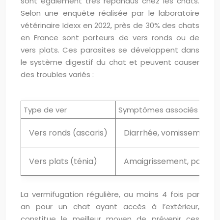
sont également très répandus chez les chats.
Selon une enquête réalisée par le laboratoire
vétérinaire Idexx en 2022, près de 30% des chats
en France sont porteurs de vers ronds ou de
vers plats. Ces parasites se développent dans
le système digestif du chat et peuvent causer
des troubles variés :
Type de ver
Symptômes associés
Vers ronds (ascaris)
Diarrhée, vomissements,
Vers plats (ténia)
Amaigrissement, poil terne
La vermifugation régulière, au moins 4 fois par
an pour un chat ayant accès à l’extérieur,
constitue le meilleur moyen de prévenir ces